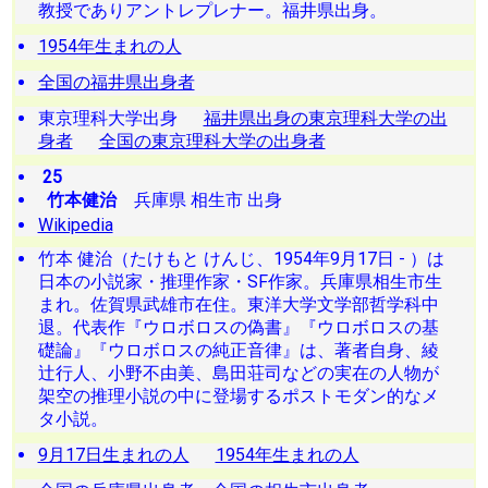
教授でありアントレプレナー。福井県出身。
1954年生まれの人
全国の福井県出身者
東京理科大学出身
福井県出身の東京理科大学の出
身者
全国の東京理科大学の出身者
25
竹本健治
兵庫県 相生市 出身
Wikipedia
竹本 健治（たけもと けんじ、1954年9月17日 - ）は
日本の小説家・推理作家・SF作家。兵庫県相生市生
まれ。佐賀県武雄市在住。東洋大学文学部哲学科中
退。代表作『ウロボロスの偽書』『ウロボロスの基
礎論』『ウロボロスの純正音律』は、著者自身、綾
辻行人、小野不由美、島田荘司などの実在の人物が
架空の推理小説の中に登場するポストモダン的なメ
タ小説。
9月17日生まれの人
1954年生まれの人