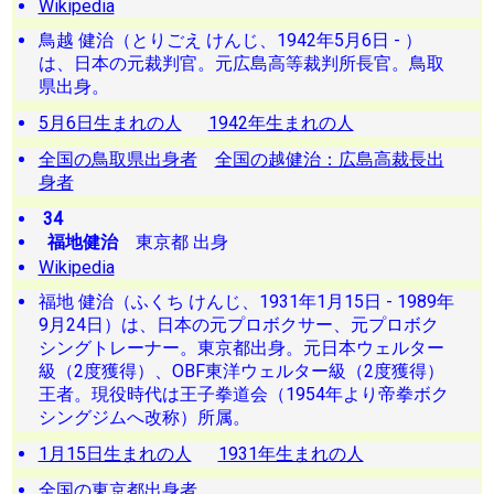
Wikipedia
鳥越 健治（とりごえ けんじ、1942年5月6日 - ）
は、日本の元裁判官。元広島高等裁判所長官。鳥取
県出身。
5月6日生まれの人
1942年生まれの人
全国の鳥取県出身者
全国の越健治：広島高裁長出
身者
34
福地健治
東京都 出身
Wikipedia
福地 健治（ふくち けんじ、1931年1月15日 - 1989年
9月24日）は、日本の元プロボクサー、元プロボク
シングトレーナー。東京都出身。元日本ウェルター
級（2度獲得）、OBF東洋ウェルター級（2度獲得）
王者。現役時代は王子拳道会（1954年より帝拳ボク
シングジムへ改称）所属。
1月15日生まれの人
1931年生まれの人
全国の東京都出身者