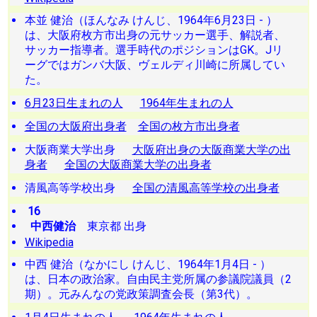
本並 健治（ほんなみ けんじ、1964年6月23日 - ）
は、大阪府枚方市出身の元サッカー選手、解説者、
サッカー指導者。選手時代のポジションはGK。Jリ
ーグではガンバ大阪、ヴェルディ川崎に所属してい
た。
6月23日生まれの人
1964年生まれの人
全国の大阪府出身者
全国の枚方市出身者
大阪商業大学出身
大阪府出身の大阪商業大学の出
身者
全国の大阪商業大学の出身者
清風高等学校出身
全国の清風高等学校の出身者
16
中西健治
東京都 出身
Wikipedia
中西 健治（なかにし けんじ、1964年1月4日 - ）
は、日本の政治家。自由民主党所属の参議院議員（2
期）。元みんなの党政策調査会長（第3代）。