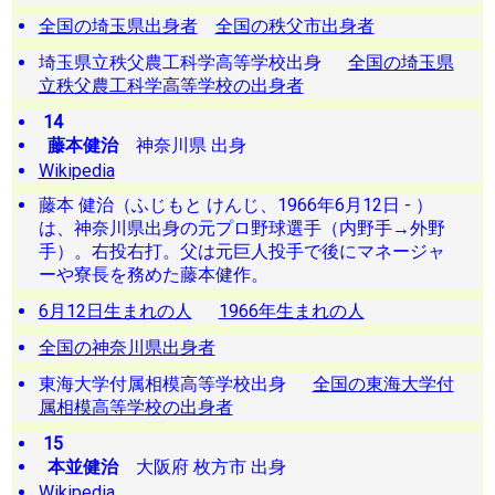
全国の埼玉県出身者
全国の秩父市出身者
埼玉県立秩父農工科学高等学校出身
全国の埼玉県
立秩父農工科学高等学校の出身者
14
藤本健治
神奈川県 出身
Wikipedia
藤本 健治（ふじもと けんじ、1966年6月12日 - ）
は、神奈川県出身の元プロ野球選手（内野手→外野
手）。右投右打。父は元巨人投手で後にマネージャ
ーや寮長を務めた藤本健作。
6月12日生まれの人
1966年生まれの人
全国の神奈川県出身者
東海大学付属相模高等学校出身
全国の東海大学付
属相模高等学校の出身者
15
本並健治
大阪府 枚方市 出身
Wikipedia