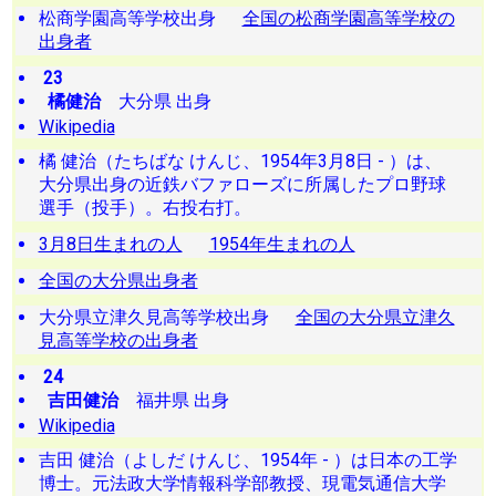
松商学園高等学校出身
全国の松商学園高等学校の
出身者
23
橘健治
大分県 出身
Wikipedia
橘 健治（たちばな けんじ、1954年3月8日 - ）は、
大分県出身の近鉄バファローズに所属したプロ野球
選手（投手）。右投右打。
3月8日生まれの人
1954年生まれの人
全国の大分県出身者
大分県立津久見高等学校出身
全国の大分県立津久
見高等学校の出身者
24
吉田健治
福井県 出身
Wikipedia
吉田 健治（よしだ けんじ、1954年 - ）は日本の工学
博士。元法政大学情報科学部教授、現電気通信大学