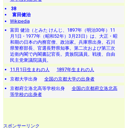
38
富田健治
Wikipedia
富田 健治（とみた けんじ、1897年（明治30年）11
月1日 - 1977年（昭和52年）3月23日）は、大正・昭
和期の日本の内務官僚、政治家。兵庫県出身。石川
県警察部長、官選長野県知事。第二次および第三次
近衛内閣で内閣書記官長。貴族院議員。戦後、自由
民主党衆議院議員。
11月1日生まれの人
1897年生まれの人
京都大学出身
全国の京都大学の出身者
京都府立洛北高等学校出身
全国の京都府立洛北高
等学校の出身者
スポンサーリンク