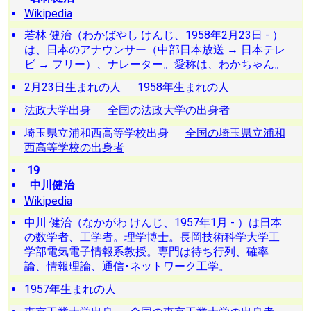
Wikipedia
若林 健治（わかばやし けんじ、1958年2月23日 - ）
は、日本のアナウンサー（中部日本放送 → 日本テレ
ビ → フリー）、ナレーター。愛称は、わかちゃん。
2月23日生まれの人
1958年生まれの人
法政大学出身
全国の法政大学の出身者
埼玉県立浦和西高等学校出身
全国の埼玉県立浦和
西高等学校の出身者
19
中川健治
Wikipedia
中川 健治（なかがわ けんじ、1957年1月 - ）は日本
の数学者、工学者。理学博士。長岡技術科学大学工
学部電気電子情報系教授。専門は待ち行列、確率
論、情報理論、通信･ネットワーク工学。
1957年生まれの人