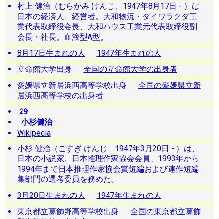
村上 健治（むらかみ けんじ、1947年8月17日 - ）は
日本の経済人、経営者。大和物流・ダイワラクダ工
業代表取締役会長、大和ハウス工業元代表取締役副
会長・社長。血液型A型。
8月17日生まれの人
1947年生まれの人
立命館大学出身
全国の立命館大学の出身者
愛媛県立新居浜西高等学校出身
全国の愛媛県立新
居浜西高等学校の出身者
29
小杉健治
Wikipedia
小杉 健治（こすぎ けんじ、1947年3月20日 - ）は、
日本の小説家。日本推理作家協会会員、1993年から
1994年まで日本推理作家協会賞短編および連作短編
集部門の選考委員を務めた。
3月20日生まれの人
1947年生まれの人
東京都立葛飾野高等学校出身
全国の東京都立葛飾