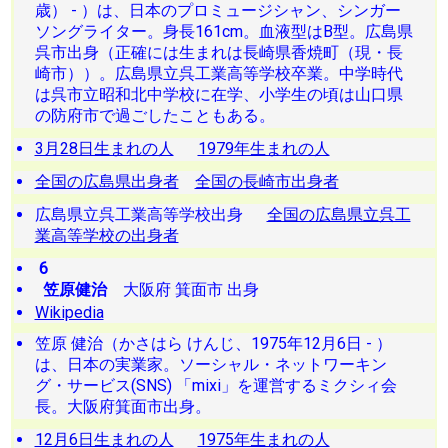
歳） - ）は、日本のプロミュージシャン、シンガー
ソングライター。身長161cm。血液型はB型。広島県
呉市出身（正確には生まれは長崎県香焼町（現・長
崎市））。広島県立呉工業高等学校卒業。中学時代
は呉市立昭和北中学校に在学、小学生の頃は山口県
の防府市で過ごしたこともある。
3月28日生まれの人
1979年生まれの人
全国の広島県出身者
全国の長崎市出身者
広島県立呉工業高等学校出身
全国の広島県立呉工
業高等学校の出身者
6
笠原健治
大阪府 箕面市 出身
Wikipedia
笠原 健治（かさはら けんじ、1975年12月6日 - ）
は、日本の実業家。ソーシャル・ネットワーキン
グ・サービス(SNS) 「mixi」を運営するミクシィ会
長。大阪府箕面市出身。
12月6日生まれの人
1975年生まれの人