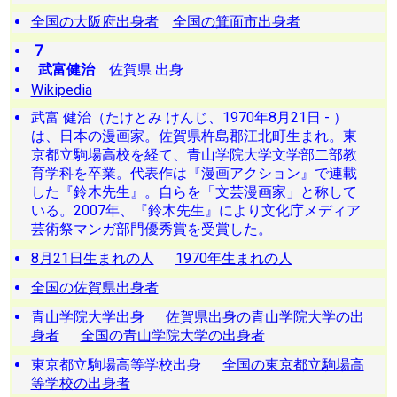
全国の大阪府出身者
全国の箕面市出身者
7
武富健治
佐賀県 出身
Wikipedia
武富 健治（たけとみ けんじ、1970年8月21日 - ）
は、日本の漫画家。佐賀県杵島郡江北町生まれ。東
京都立駒場高校を経て、青山学院大学文学部二部教
育学科を卒業。代表作は『漫画アクション』で連載
した『鈴木先生』。自らを「文芸漫画家」と称して
いる。2007年、『鈴木先生』により文化庁メディア
芸術祭マンガ部門優秀賞を受賞した。
8月21日生まれの人
1970年生まれの人
全国の佐賀県出身者
青山学院大学出身
佐賀県出身の青山学院大学の出
身者
全国の青山学院大学の出身者
東京都立駒場高等学校出身
全国の東京都立駒場高
等学校の出身者