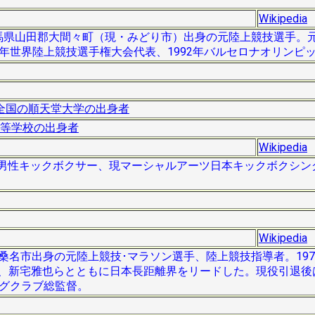
Wikipedia
は群馬県山田郡大間々町（現・みどり市）出身の元陸上競技選手。元
1年世界陸上競技選手権大会代表、1992年バルセロナオリンピ
全国の順天堂大学の出身者
等学校の出身者
Wikipedia
、日本の男性キックボクサー、現マーシャルアーツ日本キックボクシ
Wikipedia
三重県桑名市出身の元陸上競技･マラソン選手、陸上競技指導者。19
通、新宅雅也らとともに日本長距離界をリードした。現役引退後
ングクラブ総監督。