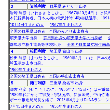
岩崎利彦
群馬県 みどり市 出身
3
岩崎 利彦（いわさき としひこ、1967年10月4日-）
本記録保持者。日本人初の電気計時14秒突破選手。199
10月4日生まれの人
1967年生まれの人
全国の群馬県出身者
全国のみどり市出身者
順天堂大学出身
群馬県出身の順天堂大学の出身者
群馬県立桐生南高等学校出身
全国の群馬県立桐生南高
松田利彦
埼玉県 狭山市 出身
4
松田 利彦（まつだ としひこ、1960年1月 - ）は
埼玉県狭山市出身。
1960年生まれの人
全国の埼玉県出身者
全国の狭山市出身者
瀬古利彦
三重県 桑名市 出身
5
瀬古 利彦（せこ としひこ、1956年7月15日 - ）は
1980年代にかけて宗茂・宗猛兄弟、伊藤国光、中山竹
ポーツ推進局局長を経て、2013年4月よりDeNAランニ
7月15日生まれの人
1956年生まれの人