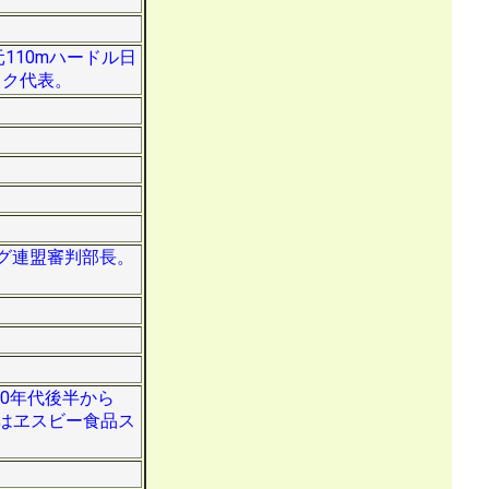
110mハードル日
ック代表。
ング連盟審判部長。
70年代後半から
はヱスビー食品ス