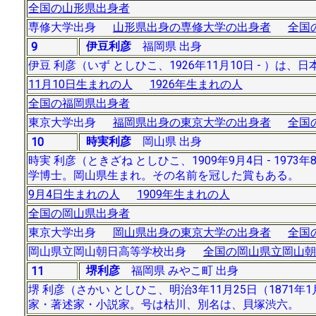
全国の山形県出身者
専修大学出身
山形県出身の専修大学の出身者
全国
伊豆利彦
福岡県 出身
9
伊豆 利彦（いず としひこ、1926年11月10日 - ）
11月10日生まれの人
1926年生まれの人
全国の福岡県出身者
東京大学出身
福岡県出身の東京大学の出身者
全国
時実利彦
岡山県 出身
10
時実 利彦（ときざね としひこ、1909年9月4日 - 1
学博士。岡山県生まれ。その名前を冠した賞もある。
9月4日生まれの人
1909年生まれの人
全国の岡山県出身者
東京大学出身
岡山県出身の東京大学の出身者
全国
岡山県立岡山朝日高等学校出身
全国の岡山県立岡山朝
堺利彦
福岡県 みやこ町 出身
11
堺 利彦（さかい としひこ、明治3年11月25日（1871年1
家・著述家・小説家。号は枯川、別名は、貝塚渋六。