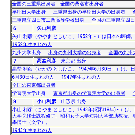
全国の三重県出身者
全国の桑名市出身者
早稲田大学出身
三重県出身の早稲田大学の出身者
三重県立四日市工業高等学校出身
全国の三重県立四日
矢山利彦
6
矢山 利彦（ややま としひこ、1952年 - ）は日本の医師
1952年生まれの人
九州大学出身
出身の九州大学の出身者
全国の九州
高埜利彦
東京都 出身
7
高埜 利彦（たかの としひこ、 1947年6月30日 - ）は
6月30日生まれの人
1947年生まれの人
全国の東京都出身者
学習院大学出身
東京都出身の学習院大学の出身者
小山利彦
山形県 出身
8
小山 利彦（こやま としひこ、1943年(昭和18年) -
大学院修士課程修了。昭和女子大学短期大学部助教授、専
學博士（文学）。
1943年生まれの人