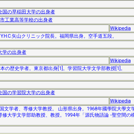
全国の早稲田大学の出身者
市工業高等学校の出身者
Wikipedia
。Y.H.C.矢山クリニック院長。福岡県出身。空手道五段。
大学の出身者
Wikipedia
、日本の歴史学者。東京都出身[1]。学習院大学文学部教授[1]。
全国の学習院大学の出身者
Wikipedia
 ）は、国文学者、専修大学教授。 山形県出身。1968年國學院大學
修大学文学部助教授、教授。1994年「源氏物語論 -聖空間の