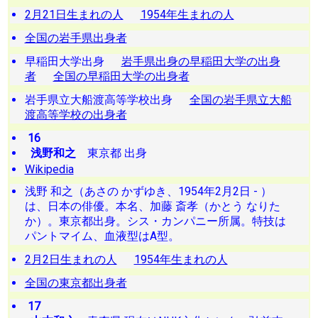
2月21日生まれの人
1954年生まれの人
全国の岩手県出身者
早稲田大学出身
岩手県出身の早稲田大学の出身
者
全国の早稲田大学の出身者
岩手県立大船渡高等学校出身
全国の岩手県立大船
渡高等学校の出身者
16
浅野和之
東京都 出身
Wikipedia
浅野 和之（あさの かずゆき、1954年2月2日 - ）
は、日本の俳優。本名、加藤 斎孝（かとう なりた
か）。東京都出身。シス・カンパニー所属。特技は
パントマイム、血液型はA型。
2月2日生まれの人
1954年生まれの人
全国の東京都出身者
17