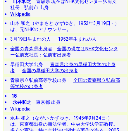
山本和之
青森県 現在はNHK文化センター弘前支
社長：弘前市 出身
Wikipedia
山本 和之（やまもと かずゆき、1952年3月19日 - ）
は、元NHKのアナウンサー。
3月19日生まれの人
1952年生まれの人
全国の青森県出身者
全国の現在はNHK文化センタ
ー弘前支社長：弘前市出身者
早稲田大学出身
青森県出身の早稲田大学の出身
者
全国の早稲田大学の出身者
青森県立弘前高等学校出身
全国の青森県立弘前高
等学校の出身者
18
永井和之
東京都 出身
Wikipedia
永井 和之（ながい かずゆき、1945年9月24日-）
は、東京都出身の商法学者、中央大学法学部教授。
多くの商法、特に会社法に関する著作がある。2005