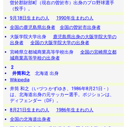
曽於郡財部町（現在の曽於市）出身のプロ野球選手
（投手）。
9月18日生まれの人
1990年生まれの人
全国の鹿児島県出身者
全国の曽於市出身者
大阪学院大学出身
鹿児島県出身の大阪学院大学の
出身者
全国の大阪学院大学の出身者
宮崎県立都城商業高等学校出身
全国の宮崎県立都
城商業高等学校の出身者
2
井筒和之
北海道 出身
Wikipedia
井筒 和之（いづつ かずゆき、1986年8月21日 - ）
は、北海道出身の元サッカー選手。ポジションは、
ディフェンダー（DF）。
8月21日生まれの人
1986年生まれの人
全国の北海道出身者