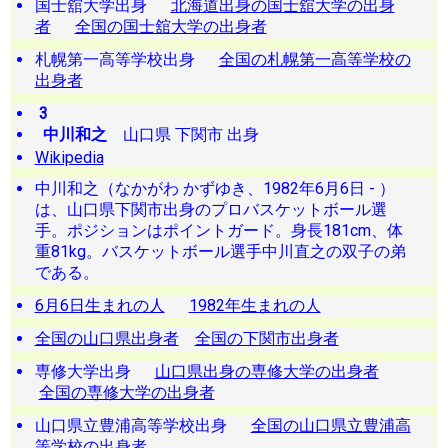
国士舘大学出身
北海道出身の国士舘大学の出身
者
全国の国士舘大学の出身者
札幌第一高等学校出身
全国の札幌第一高等学校の
出身者
3
中川和之
山口県 下関市 出身
Wikipedia
中川和之（なかがわ かずゆき、1982年6月6日 - ）
は、山口県下関市出身のプロバスケットボール選
手。ポジションはポイントガード。身長181cm、体
重81kg。バスケットボール選手中川直之の双子の弟
である。
6月6日生まれの人
1982年生まれの人
全国の山口県出身者
全国の下関市出身者
専修大学出身
山口県出身の専修大学の出身者
全国の専修大学の出身者
山口県立豊浦高等学校出身
全国の山口県立豊浦高
等学校の出身者