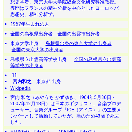
想史学者、東京大学大学院総合文化研究科准教授。
専門はフランスの精神分析を中心としたヨーロッパ
思想史、精神分析学。
1967年生まれの人
全国の島根県出身者
全国の出雲市出身者
東京大学出身
島根県出身の東京大学の出身者
全国の東京大学の出身者
島根県立出雲高等学校出身
全国の島根県立出雲高
等学校の出身者
11
宮内和之
東京都 出身
Wikipedia
宮内 和之（みやうち かずゆき、1964年5月30日 -
2007年12月18日）は日本のギタリスト、音楽プロデ
ューサー。音楽グループ『ICE（アイス）』の主要メ
ンバーとして活動していたが、癌のため43歳で死去
した。
5月30日生まれの人
1964年生まれの人