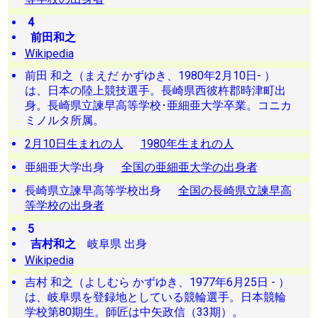
4
前田和之
Wikipedia
前田 和之（まえだ かずゆき、1980年2月10日- ）
は、日本の陸上競技選手。長崎県西彼杵郡時津町出
身。長崎県立諫早高等学校･亜細亜大学卒業。コニカ
ミノルタ所属。
2月10日生まれの人
1980年生まれの人
亜細亜大学出身
全国の亜細亜大学の出身者
長崎県立諫早高等学校出身
全国の長崎県立諫早高
等学校の出身者
5
吉村和之
岐阜県 出身
Wikipedia
吉村 和之（よしむら かずゆき、1977年6月25日 - ）
は、岐阜県を登録地としている競輪選手。日本競輪
学校第80期生。師匠は中矢政信（33期）。