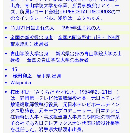
出身。青山学院大学を卒業。所属事務所はアミュー
ズ、所属レコード会社はSPEEDSTAR RECORDSの中
のタイシタレーベル。愛称は、ムクちゃん。
12月21日生まれの人
1955年生まれの人
全国の新潟県出身者
全国の阿賀野市（旧・北蒲原
郡水原町）出身者
青山学院大学出身
新潟県出身の青山学院大学の出
身者
全国の青山学院大学の出身者
15
桜田和之
岩手県 出身
Wikipedia
桜田 和之（さくらだ かずゆき、1954年2月21日 - ）
は、静岡第一テレビ代表取締役社長。元日本テレビ
放送網取締役執行役員、元日本テレビホールディン
グス取締役、元チーフプロデューサー。日本テレビ
在籍時は人事・労政担当兼人事局長や同社の制作系
子会社である日テレアックスオン代表取締役社長等
を歴任した。岩手県大船渡市出身。