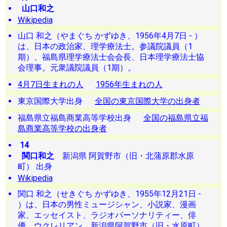
山口和之
Wikipedia
山口 和之（やまぐち かずゆき、1956年4月7日 - ）
は、日本の政治家、理学療法士。参議院議員（1
期）、福島県理学療法士会会長、日本理学療法士協
会理事。元衆議院議員（1期）。
4月7日生まれの人
1956年生まれの人
東京国際大学出身
全国の東京国際大学の出身者
福島県立福島商業高等学校出身
全国の福島県立福
島商業高等学校の出身者
14
関口和之
新潟県 阿賀野市（旧・北蒲原郡水原
町） 出身
Wikipedia
関口 和之（せきぐち かずゆき、1955年12月21日 -
）は、日本の男性ミュージシャン、小説家、漫画
家、エッセイスト、ラジオパーソナリティー、俳
優、ウクレリアン。新潟県阿賀野市（旧・水原町）