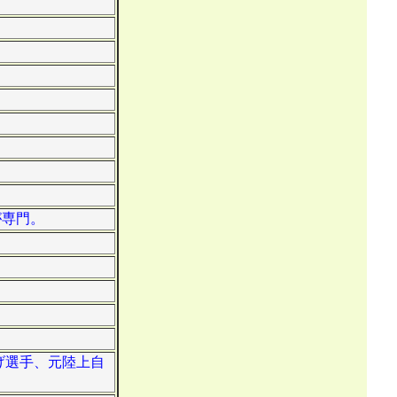
が専門。
挙げ選手、元陸上自