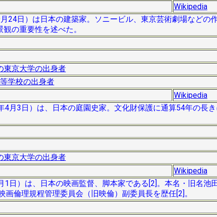
Wikipedia
003年9月24日）は日本の建築家。ソニービル、東京芸術劇場など
景観の重要性を述べた。
の東京大学の出身者
等学校の出身者
Wikipedia
 1985年4月3日）は、日本の庭園史家。文化財保護に通算54年の
の東京大学の出身者
Wikipedia
73年9月1日）は、日本の映画監督、脚本家である[2]。本名・旧名池
映画倫理規程管理委員会（旧映倫）副委員長を歴任[2]。