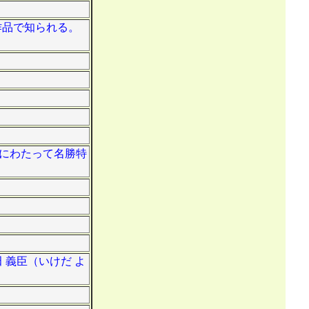
の作品で知られる。
長きにわたって名勝特
田 義臣（いけだ よ