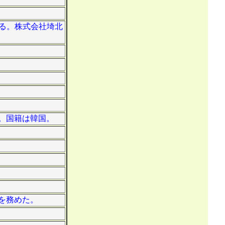
ある。株式会社埼北
身。国籍は韓国。
役を務めた。