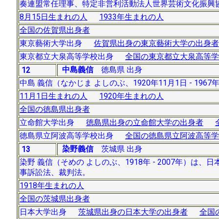
奏連盟常任理事、特定非営利活動法人世界芸術文化振興
8月15日生まれの人
1933年生まれの人
全国の佐賀県出身者
東京藝術大学出身
佐賀県出身の東京藝術大学の出身者
東京都立大泉高等学校出身
全国の東京都立大泉高等学
中島義信
徳島県 出身
12
中島 義信（なかじま よしのぶ、1920年11月1日 - 1
11月1日生まれの人
1920年生まれの人
全国の徳島県出身者
立命館大学出身
徳島県出身の立命館大学の出身者
徳島県立阿波高等学校出身
全国の徳島県立阿波高等学
染野義信
茨城県 出身
13
染野 義信（そめの よしのぶ、1918年 - 2007年
事訴訟法、裁判法。
1918年生まれの人
全国の茨城県出身者
日本大学出身
茨城県出身の日本大学の出身者
全国