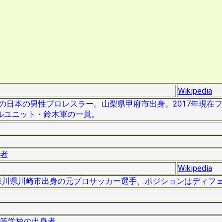
Wikipedia
）は、の日本の男性プロレスラー。山梨県甲府市出身。2017年現在
ルユニット・鈴木軍の一員。
者
Wikipedia
は、神奈川県川崎市出身の元プロサッカー選手。ポジションはディフ
等学校の出身者