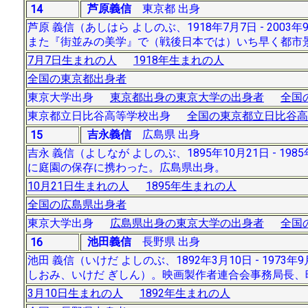
芦原義信
東京都 出身
14
芦原 義信（あしはら よしのぶ、1918年7月7日 - 2
また『街並みの美学』で（戦後日本では）いち早く都市
7月7日生まれの人
1918年生まれの人
全国の東京都出身者
東京大学出身
東京都出身の東京大学の出身者
全国
東京都立日比谷高等学校出身
全国の東京都立日比谷高
吉永義信
広島県 出身
15
吉永 義信（よしなが よしのぶ、1895年10月21日 -
に庭園の保存に携わった。広島県出身。
10月21日生まれの人
1895年生まれの人
全国の広島県出身者
東京大学出身
広島県出身の東京大学の出身者
全国
池田義信
長野県 出身
16
池田 義信（いけだ よしのぶ、1892年3月10日 - 19
しおみ、いけだ ぎしん）。映画製作者連合会事務局長、
3月10日生まれの人
1892年生まれの人