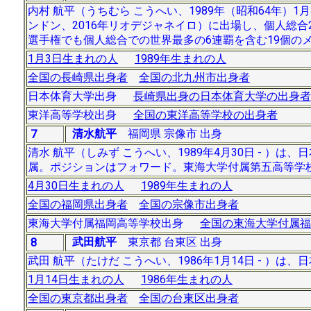
内村 航平（うちむら こうへい、1989年（昭和64年）1月
ンドン、2016年リオデジャネイロ）に出場し、個人総
選手権でも個人総合での世界最多の6連覇を含む19個の
1月3日生まれの人
1989年生まれの人
全国の長崎県出身者
全国の北九州市出身者
日本体育大学出身
長崎県出身の日本体育大学の出身者
東洋高等学校出身
全国の東洋高等学校の出身者
清水航平
福岡県 宗像市 出身
7
清水 航平（しみず こうへい、1989年4月30日 - 
属。ポジションはフォワード。東海大学付属第五高等学
4月30日生まれの人
1989年生まれの人
全国の福岡県出身者
全国の宗像市出身者
東海大学付属福岡高等学校出身
全国の東海大学付属福
武田航平
東京都 台東区 出身
8
武田 航平（たけだ こうへい、1986年1月14日 - ）は、日本
1月14日生まれの人
1986年生まれの人
全国の東京都出身者
全国の台東区出身者