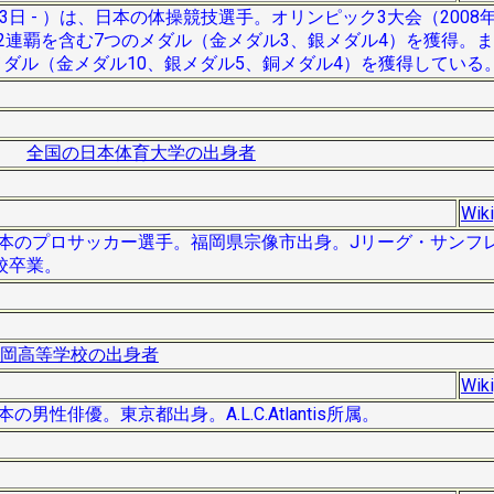
3日 - ）は、日本の体操競技選手。オリンピック3大会（2008年
合2連覇を含む7つのメダル（金メダル3、銀メダル4）を獲得。
メダル（金メダル10、銀メダル5、銅メダル4）を獲得している
全国の日本体育大学の出身者
Wik
）は、日本のプロサッカー選手。福岡県宗像市出身。Jリーグ・サン
校卒業。
岡高等学校の出身者
Wik
の男性俳優。東京都出身。A.L.C.Atlantis所属。