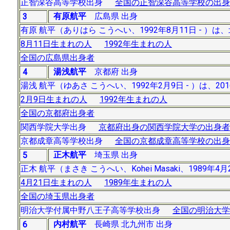
正智深谷高等学校出身
全国の正智深谷高等学校の出身
有原航平
広島県 出身
3
有原 航平（ありはら こうへい、1992年8月11日 -
8月11日生まれの人
1992年生まれの人
全国の広島県出身者
湯浅航平
京都府 出身
4
湯浅 航平（ゆあさ こうへい、1992年2月9日 - ）
2月9日生まれの人
1992年生まれの人
全国の京都府出身者
関西学院大学出身
京都府出身の関西学院大学の出身者
京都成章高等学校出身
全国の京都成章高等学校の出身
正木航平
埼玉県 出身
5
正木 航平（まさき こうへい、Kohei Masaki、1989年
4月21日生まれの人
1989年生まれの人
全国の埼玉県出身者
明治大学付属中野八王子高等学校出身
全国の明治大学
内村航平
長崎県 北九州市 出身
6