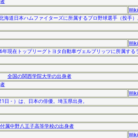
者
Wik
 ）は、北海道日本ハムファイターズに所属するプロ野球選手（投手）
Wik
は、2016年現在トップリーグトヨタ自動車ヴェルブリッツに所属す
全国の関西学院大学の出身者
者
Wik
4月21日 - ）は、日本の俳優。埼玉県出身。
付属中野八王子高等学校の出身者
Wik