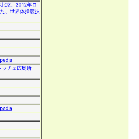
北京、2012年ロ
また、世界体操競技
。
ipedia
フレッチェ広島所
ipedia